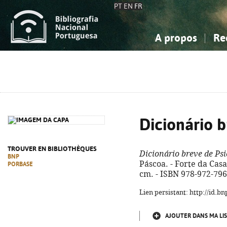
PT
EN
FR
A propos
Re
La Bibliographie Nationale
Simple
Connaissance, Information...
Connaissance, Information...
Avancée
Mes 
Sciences sociales...
Sciences sociales...
Arts, sport...
Arts, sport...
Dicionário b
TROUVER EN BIBLIOTHÈQUES
Dicionário breve de Psi
BNP
Páscoa. - Forte da Casa 
PORBASE
cm. - ISBN 978-972-796
Lien persistant: http://id.
AJOUTER DANS MA LIS