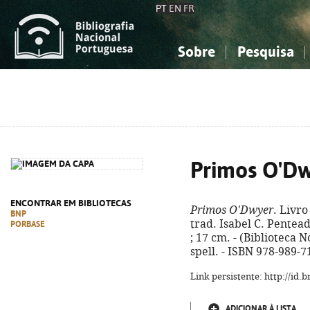
PT
EN
FR
Sobre
Pesquisa
Sobre a Bibliografia Nacional
Simples
Conhecimento, Informação...
Conhecimento, Informação...
Combinada
A
Ciências sociais...
Ciências sociais...
Arte, desporto...
Arte, desporto...
Primos O'D
ENCONTRAR EM BIBLIOTECAS
Primos O'Dwyer
. Livro
BNP
trad. Isabel C. Penteado
PORBASE
; 17 cm. - (Biblioteca N
spell. - ISBN 978-989-7
Link persistente: http://id
ADICIONAR À LISTA