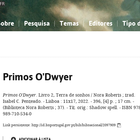
FR
Sobre
Pesquisa
Temas
Editores
Tipo 
obre a Bibliografia Nacional
imples
onhecimento, Informação...
onhecimento, Informação...
Combinada
A minha lista
Como utilizar
Filosofia, psicologia...
Filosofia, psicologia...
Perguntas frequente
iências sociais...
iências sociais...
Ciências exatas e naturais...
Ciências exatas e naturais...
rte, desporto...
rte, desporto...
Literatura, linguística...
Literatura, linguística...
Primos O'Dwyer
Primos O'Dwyer
. Livro 2, Terra de sonhos / Nora Roberts ; trad.
Isabel C. Penteado. - Lisboa : 11x17, 2022. - 396, [4] p. ; 17 cm. -
(Biblioteca Nora Roberts ; 37). - Tít. orig.: Shadow spell. - ISBN 97
989-710-534-0
Link persistente: http://id.bnportugal.gov.pt/bib/bibnacional/2097909
ADICIONAR À LISTA