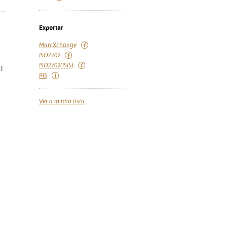
Exportar
MarcXchange
ISO2709
ISO2709(ISIS)
)
RIS
Ver a minha lista