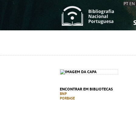
PT
EN
S
S
C
C
C
C
A
A
ENCONTRAR EM BIBLIOTECAS
BNP
PORBASE