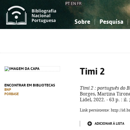
PT
EN
FR
Sobre
Pesquisa
Sobre a Bibliografia Nacional
Simples
Conhecimento, Informação...
Conhecimento, Informação...
Combinada
A
Ciências sociais...
Ciências sociais...
Arte, desporto...
Arte, desporto...
Timi 2
ENCONTRAR EM BIBLIOTECAS
Timi 2
: português do B
BNP
Borges, Martina Tirone,
PORBASE
Lidel, 2022. - 63 p. : i
Link persistente: http://id
ADICIONAR À LISTA