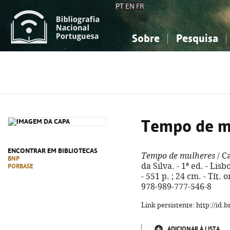
PT
EN
FR
Sobre
Pesquisa
Sobre a Bibliografia Nacional
Simples
Conhecimento, Informação...
Conhecimento, Informação...
Combinada
A
Ciências sociais...
Ciências sociais...
Arte, desporto...
Arte, desporto...
Tempo de m
ENCONTRAR EM BIBLIOTECAS
Tempo de mulheres
/ C
BNP
da Silva. - 1ª ed. - Lis
PORBASE
- 551 p. ; 24 cm. - Tít.
978-989-777-546-8
Link persistente: http://id
ADICIONAR À LISTA