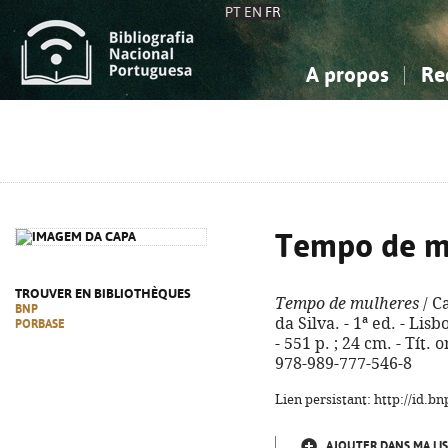
PT
EN
FR
A propos
Re
La Bibliographie Nationale
Simple
Connaissance, Information...
Connaissance, Information...
Avancée
Mes 
Sciences sociales...
Sciences sociales...
Arts, sport...
Arts, sport...
Tempo de m
TROUVER EN BIBLIOTHÈQUES
Tempo de mulheres
/ C
BNP
da Silva. - 1ª ed. - Lis
PORBASE
- 551 p. ; 24 cm. - Tít.
978-989-777-546-8
Lien persistant: http://id.
AJOUTER DANS MA LIS