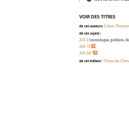
VOIR DES TITRES
de ces auteurs:
Lilian Thura
de ces sujets :
323.1
(sociologia, política, d
316.75
316.347
de cet éditeur :
Tinta-da-Chin