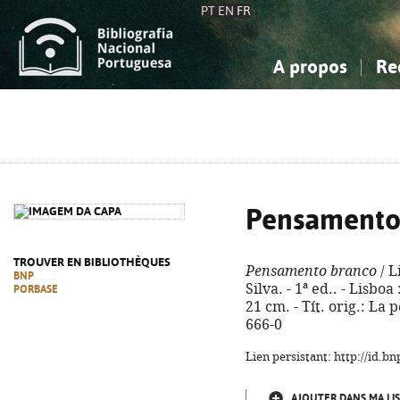
PT
EN
FR
A propos
Re
La Bibliographie Nationale
Simple
Connaissance, Information...
Connaissance, Information...
Avancée
Mes 
Sciences sociales...
Sciences sociales...
Arts, sport...
Arts, sport...
Pensamento
TROUVER EN BIBLIOTHÈQUES
Pensamento branco
/ L
BNP
Silva. - 1ª ed.. - Lisboa
PORBASE
21 cm. - Tít. orig.: La
666-0
Lien persistant: http://id.
AJOUTER DANS MA LIS