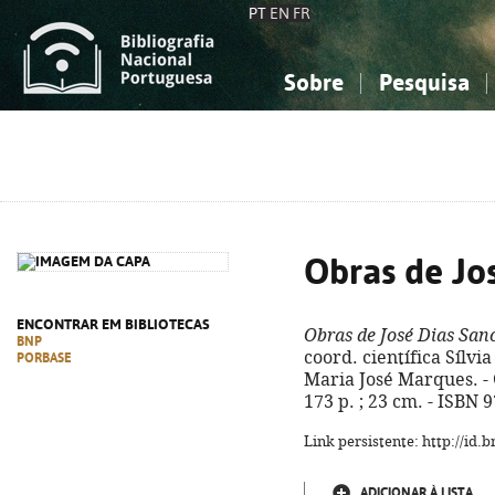
PT
EN
FR
Sobre
Pesquisa
Sobre a Bibliografia Nacional
Simples
Conhecimento, Informação...
Conhecimento, Informação...
Combinada
A
Ciências sociais...
Ciências sociais...
Arte, desporto...
Arte, desporto...
Obras de Jo
ENCONTRAR EM BIBLIOTECAS
Obras de José Dias San
BNP
coord. científica Sílvia
PORBASE
Maria José Marques. -
173 p. ; 23 cm. - ISBN 
Link persistente: http://id
ADICIONAR À LISTA