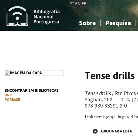
PT
EN
FR
Sobre
Pesquisa
Sobre a Bibliografia Nacional
Simples
Conhecimento, Informação...
Conhecimento, Informação...
Combinada
A
Ciências sociais...
Ciências sociais...
Arte, desporto...
Arte, desporto...
Tense drills
ENCONTRAR EM BIBLIOTECAS
Tense drills
/ Rui Pires 
BNP
Saguão, 2021. - 114, [2] 
PORBASE
978-989-53291-2-0
Link persistente: http://id
ADICIONAR À LISTA