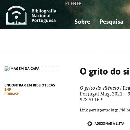
PT
EN
FR
Sobre
Pesquisa
Sobre a Bibliografia Nacional
Simples
Conhecimento, Informação...
Conhecimento, Informação...
Combinada
A
Ciências sociais...
Ciências sociais...
Arte, desporto...
Arte, desporto...
O grito do s
ENCONTRAR EM BIBLIOTECAS
O grito do silêncio
/ Fr
BNP
Portugal Mag, 2021. - 93
PORBASE
97370-16-9
Link persistente: http://id
ADICIONAR À LISTA