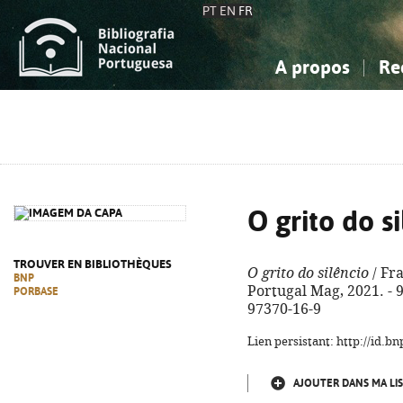
PT
EN
FR
A propos
Re
La Bibliographie Nationale
Simple
Connaissance, Information...
Connaissance, Information...
Avancée
Mes 
Sciences sociales...
Sciences sociales...
Arts, sport...
Arts, sport...
O grito do s
TROUVER EN BIBLIOTHÈQUES
O grito do silêncio
/ Fr
BNP
Portugal Mag, 2021. - 93
PORBASE
97370-16-9
Lien persistant: http://id.
AJOUTER DANS MA LIS