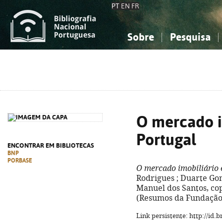
PT
EN
FR
Sobre
Pesquisa
Sobre a Bibliografia Nacional
Simples
Conhecimento, Informação...
Conhecimento, Informação...
Combinada
A
Ciências sociais...
Ciências sociais...
Arte, desporto...
Arte, desporto...
O mercado i
Portugal
ENCONTRAR EM BIBLIOTECAS
BNP
PORBASE
O mercado imobiliário
Rodrigues ; Duarte Gonç
Manuel dos Santos, cop. 
(Resumos da Fundação ;
Link persistente: http://id