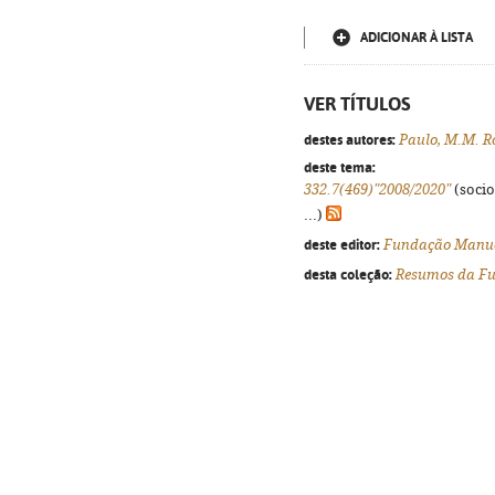
ADICIONAR À LISTA
VER TÍTULOS
destes autores:
Paulo, M.M. R
deste tema:
332.7(469)"2008/2020"
(socio
...)
deste editor:
Fundação Manue
desta coleção:
Resumos da F