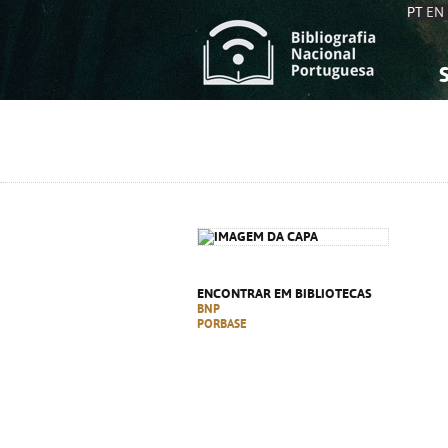
PT
EN
S
S
C
C
C
C
A
A
ENCONTRAR EM BIBLIOTECAS
BNP
PORBASE