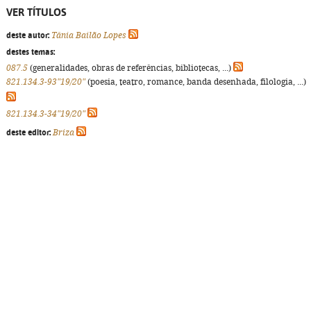
VER TÍTULOS
deste autor:
Tânia Bailão Lopes
destes temas:
087.5
(generalidades, obras de referências, bibliotecas, ...)
821.134.3-93"19/20"
(poesia, teatro, romance, banda desenhada, filologia, ...)
821.134.3-34"19/20"
deste editor:
Briza