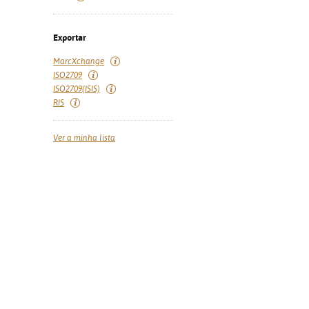
Exportar
MarcXchange
ISO2709
ISO2709(ISIS)
RIS
Ver a minha lista