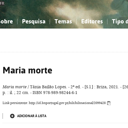
FR
Sobre
Pesquisa
Temas
Editores
Tipo 
obre a Bibliografia Nacional
imples
onhecimento, Informação...
onhecimento, Informação...
Combinada
A minha lista
Como utilizar
Filosofia, psicologia...
Filosofia, psicologia...
Perguntas frequente
iências sociais...
iências sociais...
Ciências exatas e naturais...
Ciências exatas e naturais...
rte, desporto...
rte, desporto...
Literatura, linguística...
Literatura, linguística...
Maria morte
Maria morte
/ Tânia Bailão Lopes. - 2ª ed. - [S.l.] : Briza, 2021. - [2
p. : il. ; 22 cm. - ISBN 978-989-98244-6-1
Link persistente: http://id.bnportugal.gov.pt/bib/bibnacional/2099428
ADICIONAR À LISTA