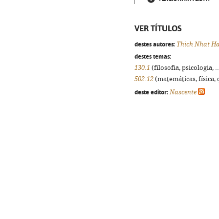
VER TÍTULOS
destes autores:
Thich Nhat H
destes temas:
130.1
(filosofia, psicologia, .
502.12
(matemáticas, física, q
deste editor:
Nascente