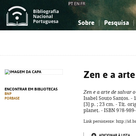
PT
EN
FR
Sobre
Pesquisa
Sobre a Bibliografia Nacional
Simples
Conhecimento, Informação...
Conhecimento, Informação...
Combinada
A
Ciências sociais...
Ciências sociais...
Arte, desporto...
Arte, desporto...
Zen e a arte
ENCONTRAR EM BIBLIOTECAS
Zen e a arte de salvar 
BNP
Isabel Souto Santos. - 1
PORBASE
[3] p. ; 23 cm. - Tít. or
planet. - ISBN 978-989
Link persistente: http://id
ADICIONAR À LISTA