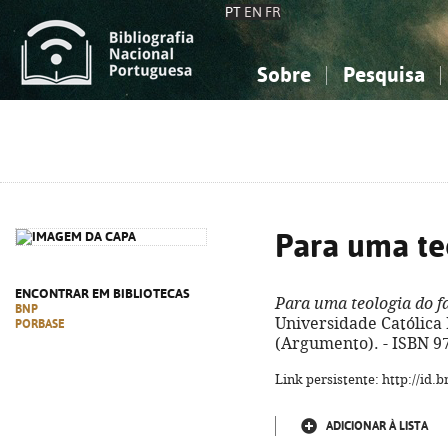
PT
EN
FR
Sobre
Pesquisa
Sobre a Bibliografia Nacional
Simples
Conhecimento, Informação...
Conhecimento, Informação...
Combinada
A
Ciências sociais...
Ciências sociais...
Arte, desporto...
Arte, desporto...
Para uma te
ENCONTRAR EM BIBLIOTECAS
Para uma teologia do f
BNP
Universidade Católica Ed
PORBASE
(Argumento). - ISBN 
Link persistente: http://id
ADICIONAR À LISTA