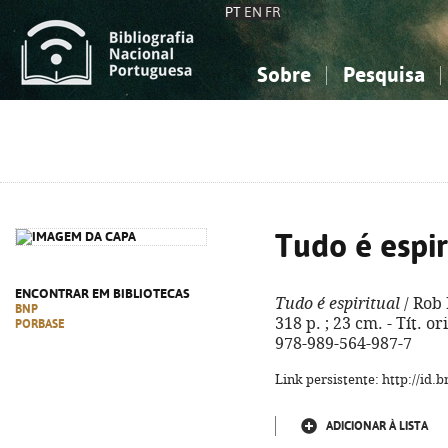
PT
EN
FR
Sobre
Pesquisa
Sobre a Bibliografia Nacional
Simples
Conhecimento, Informação...
Conhecimento, Informação...
Combinada
A
Ciências sociais...
Ciências sociais...
Arte, desporto...
Arte, desporto...
Tudo é espir
ENCONTRAR EM BIBLIOTECAS
Tudo é espiritual
/ Rob B
BNP
318 p. ; 23 cm. - Tít. or
PORBASE
978-989-564-987-7
Link persistente: http://id
ADICIONAR À LISTA