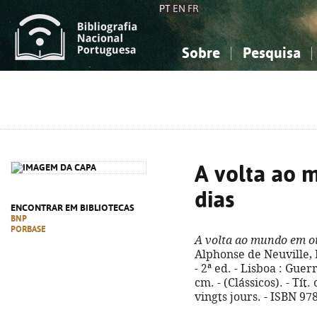
PT
EN
FR
Sobre
Pesquisa
Sobre a Bibliografia Nacional
Simples
Conhecimento, Informação...
Conhecimento, Informação...
Combinada
A
Ciências sociais...
Ciências sociais...
Arte, desporto...
Arte, desporto...
A volta ao 
dias
ENCONTRAR EM BIBLIOTECAS
BNP
PORBASE
A volta ao mundo em oi
Alphonse de Neuville, 
- 2ª ed. - Lisboa : Guerra
cm. - (Clássicos). - Tí
vingts jours. - ISBN 97