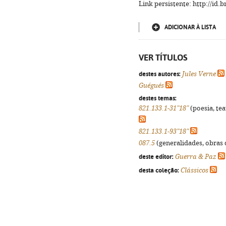
Link persistente: http://id
ADICIONAR À LISTA
VER TÍTULOS
destes autores:
Jules Verne
Guégués
destes temas:
821.133.1-31"18"
(poesia, tea
821.133.1-93"18"
087.5
(generalidades, obras d
deste editor:
Guerra & Paz
desta coleção:
Clássicos