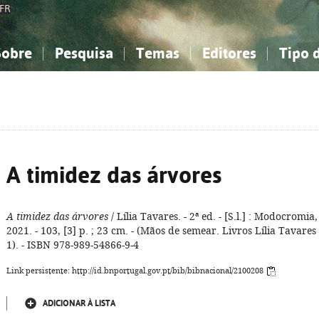
FR
Sobre
Pesquisa
Temas
Editores
Tipo 
obre a Bibliografia Nacional
imples
onhecimento, Informação...
onhecimento, Informação...
Combinada
A minha lista
Como utilizar
Filosofia, psicologia...
Filosofia, psicologia...
Perguntas frequente
iências sociais...
iências sociais...
Ciências exatas e naturais...
Ciências exatas e naturais...
rte, desporto...
rte, desporto...
Literatura, linguística...
Literatura, linguística...
A timidez das árvores
A timidez das árvores
/ Lília Tavares. - 2ª ed. - [S.l.] : Modocromia,
2021. - 103, [3] p. ; 23 cm. - (Mãos de semear. Livros Lília Tavares 
1). - ISBN 978-989-54866-9-4
Link persistente: http://id.bnportugal.gov.pt/bib/bibnacional/2100208
ADICIONAR À LISTA