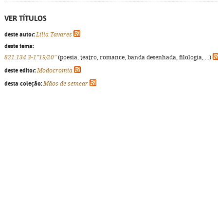
VER TÍTULOS
deste autor:
Lília Tavares
deste tema:
821.134.3-1"19/20"
(poesia, teatro, romance, banda desenhada, filologia, ...)
deste editor:
Modocromia
desta coleção:
Mãos de semear