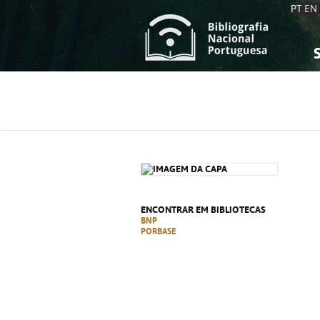
PT
EN
S
S
C
C
C
C
A
A
ENCONTRAR EM BIBLIOTECAS
BNP
PORBASE