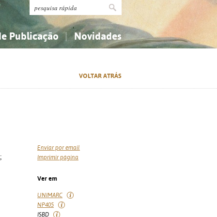
de Publicação
Novidades
s
Religião...
Religião...
VOLTAR ATRÁS
Ciências aplicadas...
Ciências aplicadas...
História, geografia, biografias...
História, geografia, biografias...
Enviar por email
;
Imprimir página
Ver em
UNIMARC
NP405
ISBD