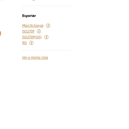
Exportar
MarcXchange
ISO2709
ISO2709(ISIS)
RIS
Ver a minha lista