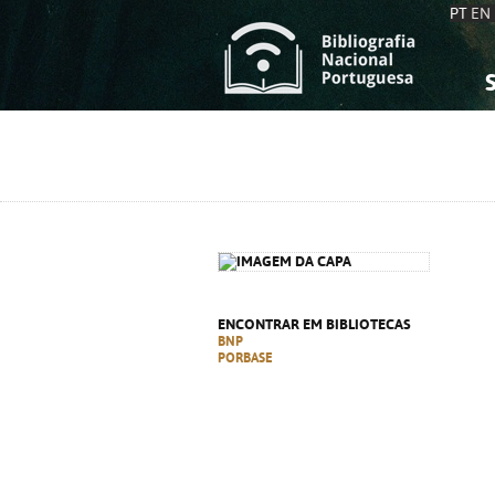
PT
EN
S
S
C
C
C
C
A
A
ENCONTRAR EM BIBLIOTECAS
BNP
PORBASE