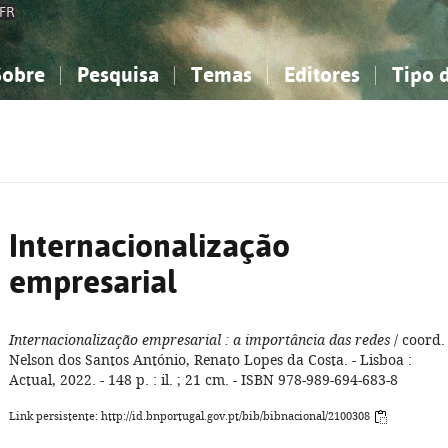
FR
Sobre
Pesquisa
Temas
Editores
Tipo 
obre a Bibliografia Nacional
imples
onhecimento, Informação...
onhecimento, Informação...
Combinada
A minha lista
Como utilizar
Filosofia, psicologia...
Filosofia, psicologia...
Perguntas frequente
iências sociais...
iências sociais...
Ciências exatas e naturais...
Ciências exatas e naturais...
rte, desporto...
rte, desporto...
Literatura, linguística...
Literatura, linguística...
Internacionalização
empresarial
Internacionalização empresarial
: a importância das redes
/ coord.
Nelson dos Santos António, Renato Lopes da Costa. - Lisboa :
Actual, 2022. - 148 p. : il. ; 21 cm. - ISBN 978-989-694-683-8
Link persistente: http://id.bnportugal.gov.pt/bib/bibnacional/2100308