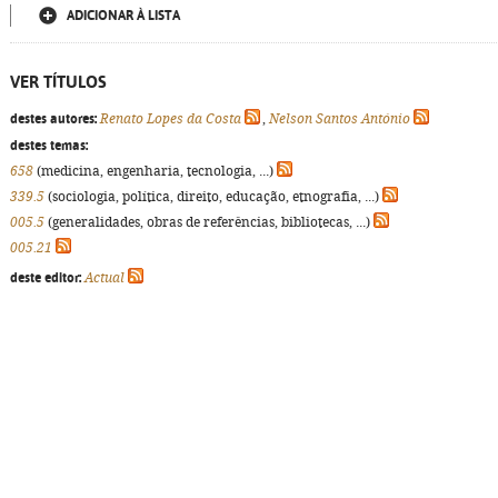
ADICIONAR À LISTA
VER TÍTULOS
destes autores:
Renato Lopes da Costa
,
Nelson Santos António
destes temas:
658
(medicina, engenharia, tecnologia, ...)
339.5
(sociologia, política, direito, educação, etnografia, ...)
005.5
(generalidades, obras de referências, bibliotecas, ...)
005.21
deste editor:
Actual