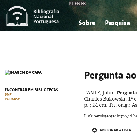
PT
EN
FR
Sobre
Pesquisa
Sobre a Bibliografia Nacional
Simples
Conhecimento, Informação...
Conhecimento, Informação...
Combinada
A
Ciências sociais...
Ciências sociais...
Arte, desporto...
Arte, desporto...
Pergunta ao
ENCONTRAR EM BIBLIOTECAS
Pergunta
FANTE, John -
BNP
Charles Bukowski. 1ª ed
PORBASE
p. ; 24 cm. Tit. orig.:
Link persistente: http://id
ADICIONAR À LISTA