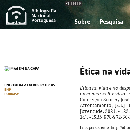
PT
EN
FR
Sobre
Pesquisa
Sobre a Bibliografia Nacional
Simples
Conhecimento, Informação...
Conhecimento, Informação...
Combinada
A
Ciências sociais...
Ciências sociais...
Arte, desporto...
Arte, desporto...
Ética na vid
ENCONTRAR EM BIBLIOTECAS
Ética na vida e no desp
BNP
no concurso literário "
PORBASE
Conceição Soares, José 
Afrontamento ; [S.l.] :
Juventude, 2021. - 122, 
14). - ISBN 978-972-36
Link persistente: http://id