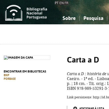
PT
EN
FR
Sobre
Pesquisa
Sobre a Bibliografia Nacional
Simples
Conhecimento, Informação...
Conhecimento, Informação...
Combinada
A
Ciências sociais...
Ciências sociais...
Arte, desporto...
Arte, desporto...
Carta a D
ENCONTRAR EM BIBLIOTECAS
Carta a D
: história de
BNP
Caeiro. - 1ª ed. - Lisbo
PORBASE
p. ; 18 cm. - Tít. orig.
ISBN 978-989-53291-3-
Link persistente: http://id
ADICIONAR À LISTA