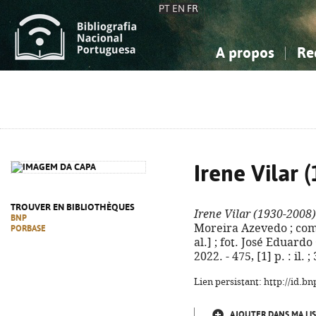
PT
EN
FR
A propos
Re
La Bibliographie Nationale
Simple
Connaissance, Information...
Connaissance, Information...
Avancée
Mes 
Sciences sociales...
Sciences sociales...
Arts, sport...
Arts, sport...
Irene Vilar 
TROUVER EN BIBLIOTHÈQUES
Irene Vilar (1930-2008)
BNP
Moreira Azevedo ; com 
PORBASE
al.] ; fot. José Eduard
2022. - 475, [1] p. : il
Lien persistant: http://id.
AJOUTER DANS MA LIS