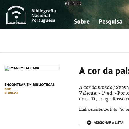
PT
EN
FR
Sobre
Pesquisa
Sobre a Bibliografia Nacional
Simples
Conhecimento, Informação...
Conhecimento, Informação...
Combinada
A
Ciências sociais...
Ciências sociais...
Arte, desporto...
Arte, desporto...
A cor da pa
ENCONTRAR EM BIBLIOTECAS
A cor da paixão
/ Sveva
BNP
Valente. - 1ª ed. - Porto
PORBASE
cm. - Tít. orig.: Rosso
Link persistente: http://id
ADICIONAR À LISTA