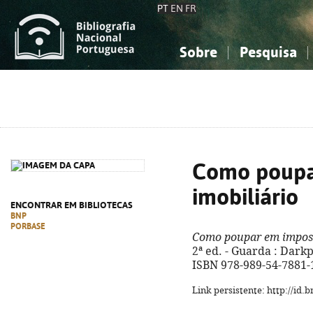
PT
EN
FR
Sobre
Pesquisa
Sobre a Bibliografia Nacional
Simples
Conhecimento, Informação...
Conhecimento, Informação...
Combinada
A
Ciências sociais...
Ciências sociais...
Arte, desporto...
Arte, desporto...
Como poupa
imobiliário
ENCONTRAR EM BIBLIOTECAS
BNP
PORBASE
Como poupar em impost
2ª ed. - Guarda : Darkpu
ISBN 978-989-54-7881-
Link persistente: http://id