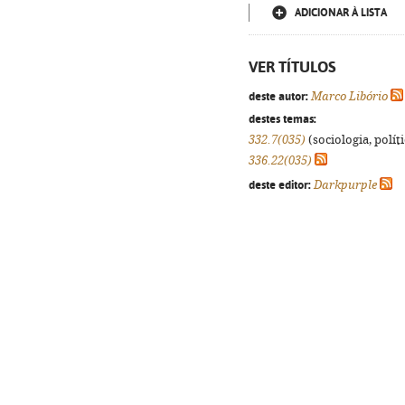
ADICIONAR À LISTA
VER TÍTULOS
deste autor:
Marco Libório
destes temas:
332.7(035)
(sociologia, políti
336.22(035)
deste editor:
Darkpurple