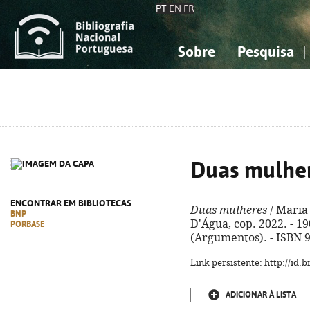
PT
EN
FR
Sobre
Pesquisa
Sobre a Bibliografia Nacional
Simples
Conhecimento, Informação...
Conhecimento, Informação...
Combinada
A
Ciências sociais...
Ciências sociais...
Arte, desporto...
Arte, desporto...
Duas mulhe
ENCONTRAR EM BIBLIOTECAS
Duas mulheres
/ Maria 
BNP
D'Água, cop. 2022. - 190, 
PORBASE
(Argumentos). - ISBN 
Link persistente: http://id
ADICIONAR À LISTA