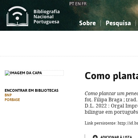
PT
EN
FR
Sobre
Pesquisa
Sobre a Bibliografia Nacional
Simples
Conhecimento, Informação...
Conhecimento, Informação...
Combinada
A
Ciências sociais...
Ciências sociais...
Arte, desporto...
Arte, desporto...
Como plant
ENCONTRAR EM BIBLIOTECAS
Como plantar um pene
BNP
fot. Filipa Braga ; trad.
PORBASE
D.L. 2022 : Orgal Impress
bilingue em português 
Link persistente: http://id
ADICIONAR À LISTA