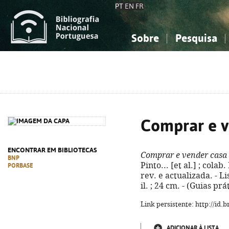
PT
EN
FR
Sobre
Pesquisa
Sobre a Bibliografia Nacional
Simples
Conhecimento, Informação...
Conhecimento, Informação...
Combinada
A
Ciências sociais...
Ciências sociais...
Arte, desporto...
Arte, desporto...
Comprar e v
ENCONTRAR EM BIBLIOTECAS
Comprar e vender casa
BNP
Pinto... [et al.] ; cola
PORBASE
rev. e actualizada. - Li
il. ; 24 cm. - (Guias pr
Link persistente: http://id
ADICIONAR À LISTA