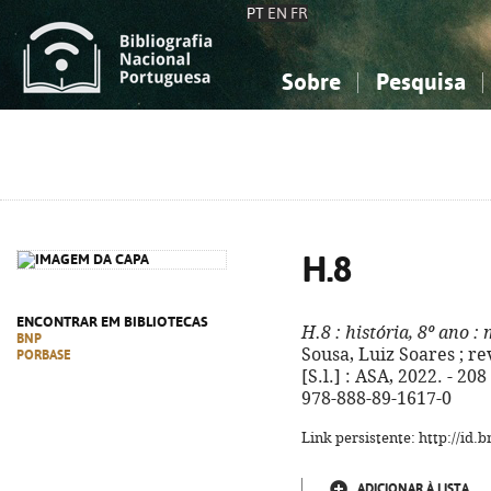
PT
EN
FR
Sobre
Pesquisa
Sobre a Bibliografia Nacional
Simples
Conhecimento, Informação...
Conhecimento, Informação...
Combinada
A
Ciências sociais...
Ciências sociais...
Arte, desporto...
Arte, desporto...
H.8
ENCONTRAR EM BIBLIOTECAS
H.8
: história, 8º ano
: 
BNP
Sousa, Luiz Soares ; rev
PORBASE
[S.l.] : ASA, 2022. - 208 
978-888-89-1617-0
Link persistente: http://id
ADICIONAR À LISTA