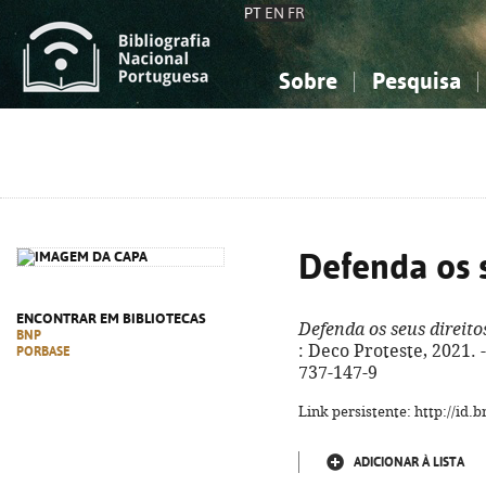
PT
EN
FR
Sobre
Pesquisa
Sobre a Bibliografia Nacional
Simples
Conhecimento, Informação...
Conhecimento, Informação...
Combinada
A
Ciências sociais...
Ciências sociais...
Arte, desporto...
Arte, desporto...
Defenda os s
ENCONTRAR EM BIBLIOTECAS
Defenda os seus direito
BNP
: Deco Proteste, 2021. -
PORBASE
737-147-9
Link persistente: http://id
ADICIONAR À LISTA