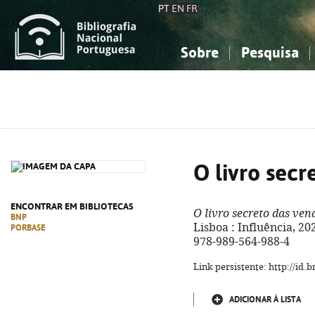
PT
EN
FR
Sobre
Pesquisa
Sobre a Bibliografia Nacional
Simples
Conhecimento, Informação...
Conhecimento, Informação...
Combinada
A
Ciências sociais...
Ciências sociais...
Arte, desporto...
Arte, desporto...
O livro secr
ENCONTRAR EM BIBLIOTECAS
O livro secreto das ven
BNP
Lisboa : Influência, 2022
PORBASE
978-989-564-988-4
Link persistente: http://id
ADICIONAR À LISTA