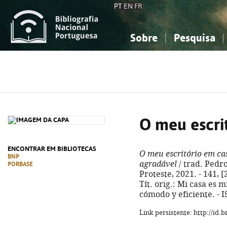
PT
EN
FR
Sobre
Pesquisa
Sobre a Bibliografia Nacional
Simples
Conhecimento, Informação...
Conhecimento, Informação...
Combinada
A
Ciências sociais...
Ciências sociais...
Arte, desporto...
Arte, desporto...
O meu escri
ENCONTRAR EM BIBLIOTECAS
O meu escritório em ca
BNP
agradável
/ trad. Pedro
PORBASE
Proteste, 2021. - 141, [2]
Tít. orig.: Mi casa es 
cómodo y eficiente. - 
Link persistente: http://id