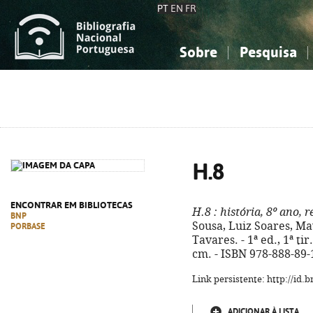
PT
EN
FR
Sobre
Pesquisa
Sobre a Bibliografia Nacional
Simples
Conhecimento, Informação...
Conhecimento, Informação...
Combinada
A
Ciências sociais...
Ciências sociais...
Arte, desporto...
Arte, desporto...
H.8
ENCONTRAR EM BIBLIOTECAS
H.8
: história, 8º ano,
BNP
Sousa, Luiz Soares, Mav
PORBASE
Tavares. - 1ª ed., 1ª tir. 
cm. - ISBN 978-888-89-
Link persistente: http://id
ADICIONAR À LISTA