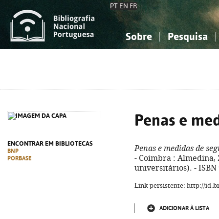
PT
EN
FR
Sobre
Pesquisa
Sobre a Bibliografia Nacional
Simples
Conhecimento, Informação...
Conhecimento, Informação...
Combinada
A
Ciências sociais...
Ciências sociais...
Arte, desporto...
Arte, desporto...
Penas e med
ENCONTRAR EM BIBLIOTECAS
Penas e medidas de se
BNP
- Coimbra : Almedina, 2
PORBASE
universitários). - ISB
Link persistente: http://id
ADICIONAR À LISTA