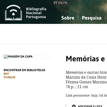
PT
EN
FR
Sobre
Pesquisa
Sobre a Bibliografia Nacional
Simples
Conhecimento, Informação...
Conhecimento, Informação...
Combinada
A
Ciências sociais...
Ciências sociais...
Arte, desporto...
Arte, desporto...
Memórias e o
ENCONTRAR EM BIBLIOTECAS
Memórias e outras hist
BNP
Martins da Costa Henri
PORBASE
Fétima Gomes Martins 
78 p. ; 21 cm
Link persistente: http://id
ADICIONAR À LISTA