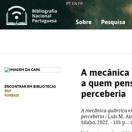
PT
EN
FR
Sobre
Pesquisa
Sobre a Bibliografia Nacional
Simples
Conhecimento, Informação...
Conhecimento, Informação...
Combinada
A
Ciências sociais...
Ciências sociais...
Arte, desporto...
Arte, desporto...
A mecânica 
a quem pen
ENCONTRAR EM BIBLIOTECAS
perceberia
BNP
PORBASE
A mecânica quântica e
perceberia
/ Luís M. Air
Sílabo, 2022. - 101 p. :