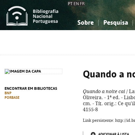
PT
EN
FR
Sobre
Pesquisa
Sobre a Bibliografia Nacional
Simples
Conhecimento, Informação...
Conhecimento, Informação...
Combinada
A
Ciências sociais...
Ciências sociais...
Arte, desporto...
Arte, desporto...
Quando a no
ENCONTRAR EM BIBLIOTECAS
Quando a noite cai
/ La
BNP
Oliveira. - 1ª ed. - Lisb
PORBASE
cm. - Tít. orig.: Ce qu'
4155-8
Link persistente: http://id
ADICIONAR À LISTA