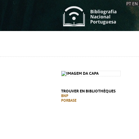
PT
EN
L
S
C
C
S
S
A
A
TROUVER EN BIBLIOTHÈQUES
BNP
PORBASE