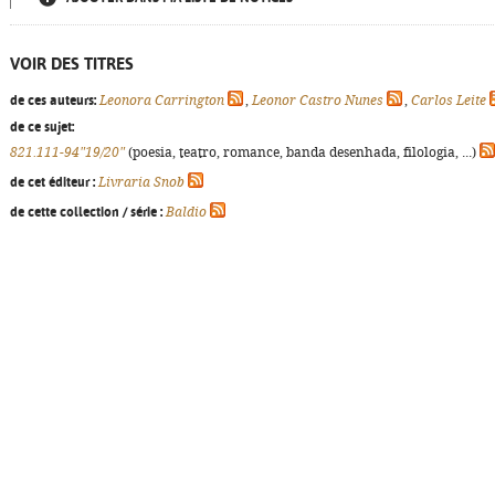
VOIR DES TITRES
de ces auteurs:
Leonora Carrington
,
Leonor Castro Nunes
,
Carlos Leite
de ce sujet:
821.111-94"19/20"
(poesia, teatro, romance, banda desenhada, filologia, ...)
de cet éditeur :
Livraria Snob
de cette collection / série :
Baldio