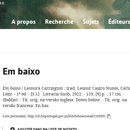
FR
A propos
Recherche
Sujets
Éditeur
a Bibliographie Nationale
imple
onnaissance, Information...
onnaissance, Information...
Avancée
Mes notices
Comment utiliser
Philosophie, psychologie...
Philosophie, psychologie...
Aide - FAQ
ciences sociales...
ciences sociales...
Mathématiques, sciences
Mathématiques, sciences
rts, sport...
rts, sport...
naturelles...
Littérature, linguistique...
naturelles...
Littérature, linguistique...
Em baixo
Em baixo
/ Leonora Carrington ; trad. Leonor Castro Nunes, Carl
Leite. - 1ª ed. - [S.l.] : Livraria Snob, 2022. - 159, [9] p. ; 17 cm. -
(Baldio). - Tít. orig. na versão inglesa: Down below. - Tít. orig. na
versão francesa: En bas
Lien persistant: http://id.bnportugal.gov.pt/bib/bibnacional/2103591
AJOUTER DANS MA LISTE DE NOTICES