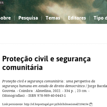
FR
Sobre
Pesquisa
Temas
Editores
Tipo 
obre a Bibliografia Nacional
imples
onhecimento, Informação...
onhecimento, Informação...
Combinada
A minha lista
Como utilizar
Filosofia, psicologia...
Filosofia, psicologia...
Perguntas frequente
iências sociais...
iências sociais...
Ciências exatas e naturais...
Ciências exatas e naturais...
rte, desporto...
rte, desporto...
Literatura, linguística...
Literatura, linguística...
Proteção civil e segurança
comunitária
Proteção civil e segurança comunitária
: uma perspetiva da
segurança humana em estado de direito democrático
/ Jorge Bacel
Gouveia. - Coimbra : Almedina, 2022. - 334 p. ; 23 cm. -
(Monografias). - ISBN 978-989-40-0443-1
Link persistente: http://id.bnportugal.gov.pt/bib/bibnacional/2104154