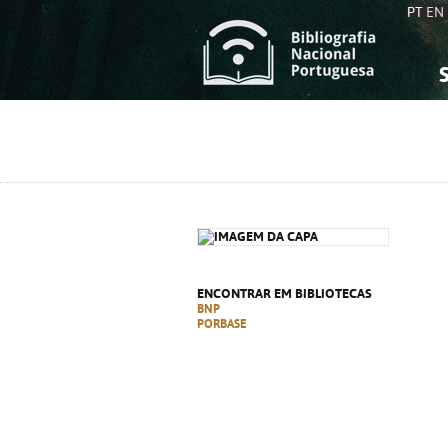
PT
EN
S
S
C
C
C
C
A
A
ENCONTRAR EM BIBLIOTECAS
BNP
PORBASE