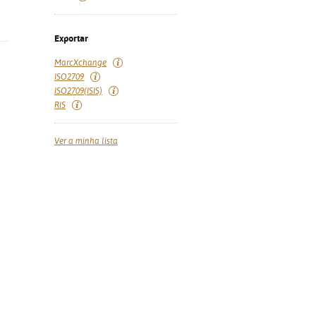
Exportar
MarcXchange
ISO2709
ISO2709(ISIS)
RIS
Ver a minha lista