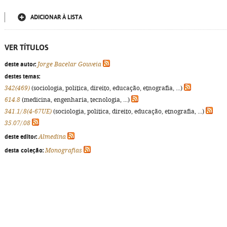
ADICIONAR À LISTA
VER TÍTULOS
deste autor:
Jorge Bacelar Gouveia
destes temas:
342(469)
(sociologia, política, direito, educação, etnografia, ...)
614.8
(medicina, engenharia, tecnologia, ...)
341.1/.8(4-67UE)
(sociologia, política, direito, educação, etnografia, ...)
35.07/.08
deste editor:
Almedina
desta coleção:
Monografias