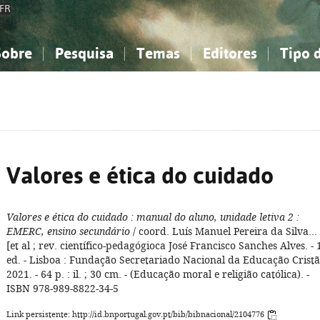
FR
Sobre
Pesquisa
Temas
Editores
Tipo 
obre a Bibliografia Nacional
imples
onhecimento, Informação...
onhecimento, Informação...
Combinada
A minha lista
Como utilizar
Filosofia, psicologia...
Filosofia, psicologia...
Perguntas frequente
iências sociais...
iências sociais...
Ciências exatas e naturais...
Ciências exatas e naturais...
rte, desporto...
rte, desporto...
Literatura, linguística...
Literatura, linguística...
Valores e ética do cuidado
Valores e ética do cuidado
: manual do aluno, unidade letiva 2
:
EMERC, ensino secundário
/ coord. Luís Manuel Pereira da Silva...
[et al ; rev. científico-pedagógioca José Francisco Sanches Alves. - 
ed. - Lisboa : Fundação Secretariado Nacional da Educação Cristã
2021. - 64 p. : il. ; 30 cm. - (Educação moral e religião católica). -
ISBN 978-989-8822-34-5
Link persistente: http://id.bnportugal.gov.pt/bib/bibnacional/2104776