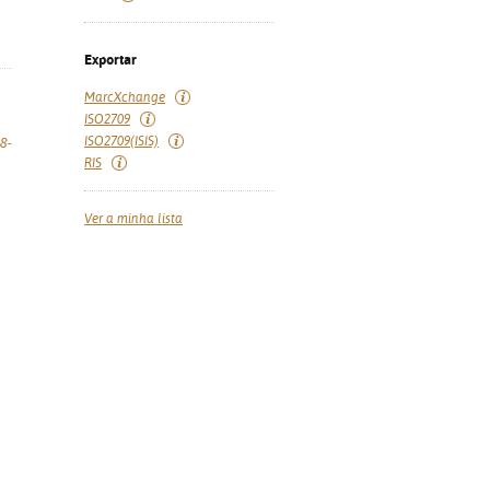
Exportar
MarcXchange
ISO2709
ISO2709(ISIS)
8-
RIS
Ver a minha lista