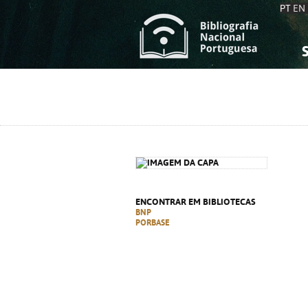
PT
EN
S
S
C
C
C
C
A
A
ENCONTRAR EM BIBLIOTECAS
BNP
PORBASE