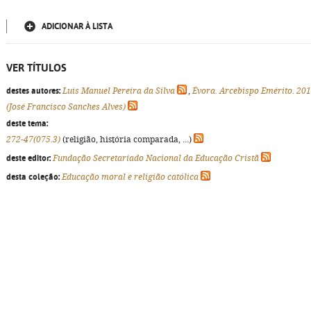
ADICIONAR À LISTA
VER TÍTULOS
destes autores:
Luís Manuel Pereira da Silva
,
Évora. Arcebispo Emérito. 201
(José Francisco Sanches Alves)
deste tema:
272-47(075.3)
(religião, história comparada, ...)
deste editor:
Fundação Secretariado Nacional da Educação Cristã
desta coleção:
Educação moral e religião católica