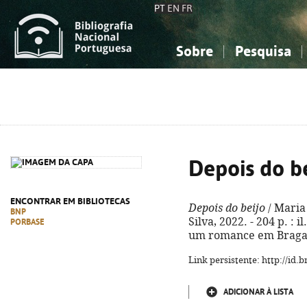
PT
EN
FR
Sobre
Pesquisa
Sobre a Bibliografia Nacional
Simples
Conhecimento, Informação...
Conhecimento, Informação...
Combinada
A
Ciências sociais...
Ciências sociais...
Arte, desporto...
Arte, desporto...
Depois do b
ENCONTRAR EM BIBLIOTECAS
Depois do beijo
/ Maria 
BNP
Silva, 2022. - 204 p. : i
PORBASE
um romance em Bragan
Link persistente: http://id
ADICIONAR À LISTA