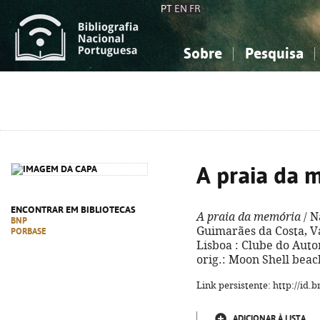
PT
EN
FR
Sobre
Pesquisa
Sobre a Bibliografia Nacional
Simples
Conhecimento, Informação...
Conhecimento, Informação...
Combinada
A
Ciências sociais...
Ciências sociais...
Arte, desporto...
Arte, desporto...
A praia da 
ENCONTRAR EM BIBLIOTECAS
A praia da memória
/ N
BNP
Guimarães da Costa, Va
PORBASE
Lisboa : Clube do Autor, 
orig.: Moon Shell beac
Link persistente: http://id
ADICIONAR À LISTA