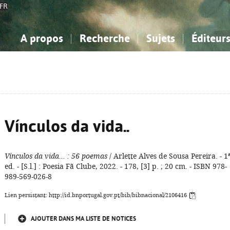
FR
A propos
Recherche
Sujets
Éditeur
a Bibliographie Nationale
imple
onnaissance, Information...
onnaissance, Information...
Avancée
Mes notices
Comment utiliser
Philosophie, psychologie...
Philosophie, psychologie...
Aide - FAQ
ciences sociales...
ciences sociales...
Mathématiques, sciences
Mathématiques, sciences
rts, sport...
rts, sport...
naturelles...
Littérature, linguistique...
naturelles...
Littérature, linguistique...
Vínculos da vida..
Vínculos da vida...
: 56 poemas
/ Arlette Alves de Sousa Pereira. - 1
ed. - [S.l.] : Poesia Fã Clube, 2022. - 178, [3] p. ; 20 cm. - ISBN 978-
989-569-026-8
Lien persistant: http://id.bnportugal.gov.pt/bib/bibnacional/2106416
AJOUTER DANS MA LISTE DE NOTICES