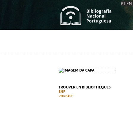
PT
EN
L
S
C
C
S
S
A
A
TROUVER EN BIBLIOTHÈQUES
BNP
PORBASE