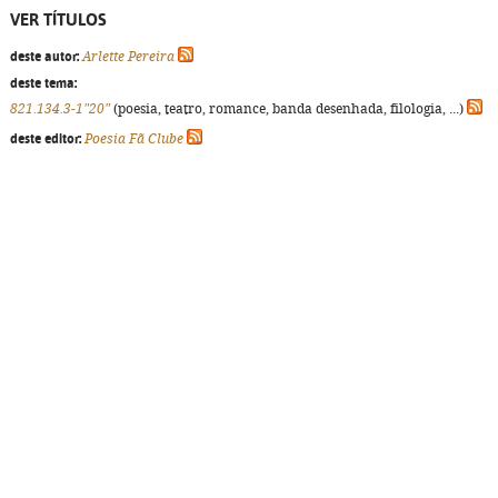
VER TÍTULOS
deste autor:
Arlette Pereira
deste tema:
821.134.3-1"20"
(poesia, teatro, romance, banda desenhada, filologia, ...)
deste editor:
Poesia Fã Clube