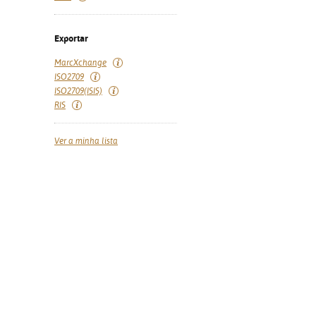
Exportar
MarcXchange
ISO2709
ISO2709(ISIS)
RIS
Ver a minha lista