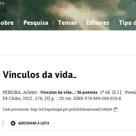
FR
Sobre
Pesquisa
Temas
Editores
Tipo 
obre a Bibliografia Nacional
imples
onhecimento, Informação...
onhecimento, Informação...
Combinada
A minha lista
Como utilizar
Filosofia, psicologia...
Filosofia, psicologia...
Perguntas frequente
iências sociais...
iências sociais...
Ciências exatas e naturais...
Ciências exatas e naturais...
rte, desporto...
rte, desporto...
Literatura, linguística...
Literatura, linguística...
Vínculos da vida..
PEREIRA, Arlette -
Vínculos da vida...
: 56 poemas
. 1ª ed. [S.l.] : Poesi
Fã Clube, 2022. 178, [3] p. ; 20 cm. ISBN 978-989-569-026-8
Link persistente: http://id.bnportugal.gov.pt/bib/bibnacional/2106416
ADICIONAR À LISTA