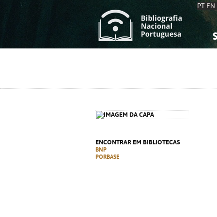
PT
EN
S
S
C
C
C
C
A
A
ENCONTRAR EM BIBLIOTECAS
BNP
PORBASE