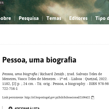
FR
Sobre
Pesquisa
Temas
Editores
Tipo 
obre a Bibliografia Nacional
imples
onhecimento, Informação...
onhecimento, Informação...
Combinada
A minha lista
Como utilizar
Filosofia, psicologia...
Filosofia, psicologia...
Perguntas frequente
iências sociais...
iências sociais...
Ciências exatas e naturais...
Ciências exatas e naturais...
rte, desporto...
rte, desporto...
Literatura, linguística...
Literatura, linguística...
Pessoa, uma biografia
Pessoa, uma biografia
/ Richard Zenith ; trad. Salvato Teles de
Menezes, Vasco Teles de Menezes. - 1ª ed. - Lisboa : Quetzal, 2022. 
1182, [2] p. ; 24 cm. - Tit. orig.: Pessoa, a biography. - ISBN 978-98
722-756-1
Link persistente: http://id.bnportugal.gov.pt/bib/bibnacional/2106422
ADICIONAR À LISTA