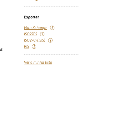
Exportar
MarcXchange
ISO2709
ISO2709(ISIS)
RIS
as
Ver a minha lista