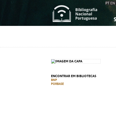
PT
EN
S
S
C
C
C
C
A
A
ENCONTRAR EM BIBLIOTECAS
BNP
PORBASE