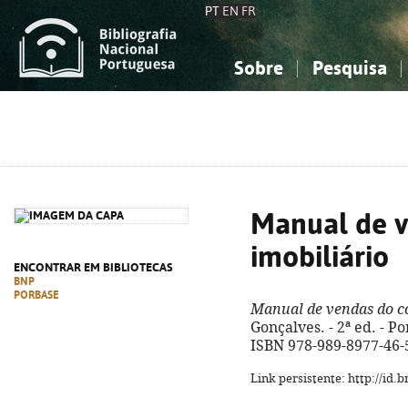
PT
EN
FR
Sobre
Pesquisa
Sobre a Bibliografia Nacional
Simples
Conhecimento, Informação...
Conhecimento, Informação...
Combinada
A
Ciências sociais...
Ciências sociais...
Arte, desporto...
Arte, desporto...
Manual de v
imobiliário
ENCONTRAR EM BIBLIOTECAS
BNP
PORBASE
Manual de vendas do co
Gonçalves. - 2ª ed. - Por
ISBN 978-989-8977-46-
Link persistente: http://id