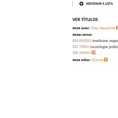
ADICIONAR À LISTA
VER TÍTULOS
deste autor:
Tony Gonçalves
destes temas:
658.85(035)
(medicina, engenh
332.7(035)
(sociologia, políti
330.16(035)
deste editor:
5Livros