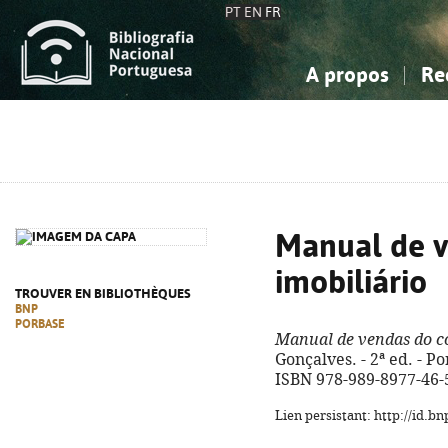
PT
EN
FR
A propos
Re
La Bibliographie Nationale
Simple
Connaissance, Information...
Connaissance, Information...
Avancée
Mes 
Sciences sociales...
Sciences sociales...
Arts, sport...
Arts, sport...
Manual de v
imobiliário
TROUVER EN BIBLIOTHÈQUES
BNP
PORBASE
Manual de vendas do co
Gonçalves. - 2ª ed. - Por
ISBN 978-989-8977-46-
Lien persistant: http://id.