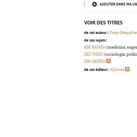
AJOUTER DANS MA LIS
VOIR DES TITRES
de cet auteur :
Tony Gonçalve
de ces sujets :
658.85(035)
(medicina, engenh
332.7(035)
(sociologia, políti
330.16(035)
de cet éditeur :
5Livros