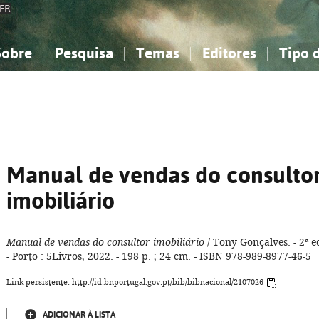
FR
Sobre
Pesquisa
Temas
Editores
Tipo 
obre a Bibliografia Nacional
imples
onhecimento, Informação...
onhecimento, Informação...
Combinada
A minha lista
Como utilizar
Filosofia, psicologia...
Filosofia, psicologia...
Perguntas frequente
iências sociais...
iências sociais...
Ciências exatas e naturais...
Ciências exatas e naturais...
rte, desporto...
rte, desporto...
Literatura, linguística...
Literatura, linguística...
Manual de vendas do consulto
imobiliário
Manual de vendas do consultor imobiliário
/ Tony Gonçalves. - 2ª e
- Porto : 5Livros, 2022. - 198 p. ; 24 cm. - ISBN 978-989-8977-46-5
Link persistente: http://id.bnportugal.gov.pt/bib/bibnacional/2107026
ADICIONAR À LISTA