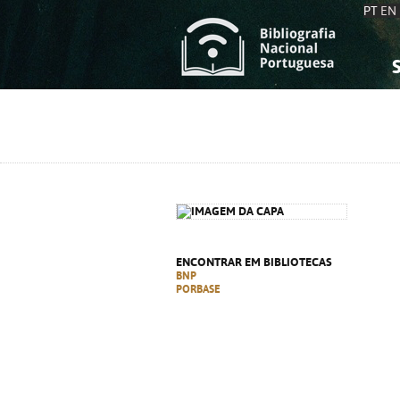
PT
EN
S
S
C
C
C
C
A
A
ENCONTRAR EM BIBLIOTECAS
BNP
PORBASE