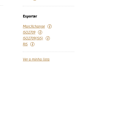
Exportar
MarcXchange
ISO2709
ISO2709(ISIS)
RIS
Ver a minha lista