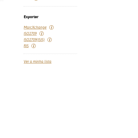
Exportar
MarcXchange
ISO2709
ISO2709(ISIS)
RIS
Ver a minha lista