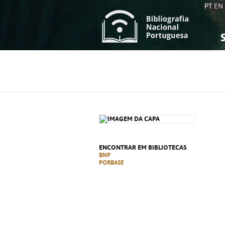
PT
EN
S
S
C
C
C
C
A
A
ENCONTRAR EM BIBLIOTECAS
BNP
PORBASE