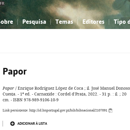
FR
Sobre
Pesquisa
Temas
Editores
Tipo 
obre a Bibliografia Nacional
imples
onhecimento, Informação...
onhecimento, Informação...
Combinada
A minha lista
Como utilizar
Filosofia, psicologia...
Filosofia, psicologia...
Perguntas frequente
iências sociais...
iências sociais...
Ciências exatas e naturais...
Ciências exatas e naturais...
rte, desporto...
rte, desporto...
Literatura, linguística...
Literatura, linguística...
Papor
Papor
/ Enrique Rodríguez López de Coca ; il. José Manuel Donoso
Cuesta. - 1ª ed. - Carnaxide : Cordel d'Prata, 2022. - 31 p. : il. ; 20
cm. - ISBN 978-989-9106-10-9
Link persistente: http://id.bnportugal.gov.pt/bib/bibnacional/2107091
ADICIONAR À LISTA