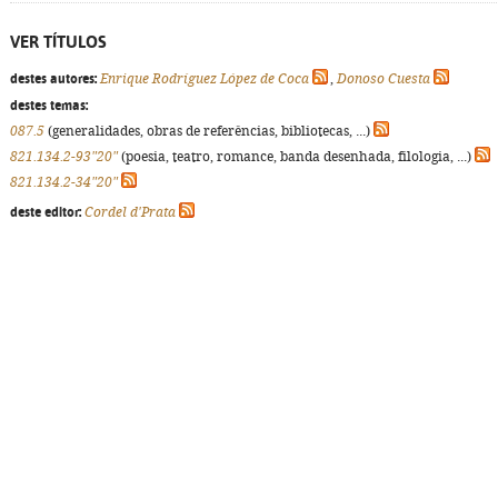
VER TÍTULOS
destes autores:
Enrique Rodríguez López de Coca
,
Donoso Cuesta
destes temas:
087.5
(generalidades, obras de referências, bibliotecas, ...)
821.134.2-93"20"
(poesia, teatro, romance, banda desenhada, filologia, ...)
821.134.2-34"20"
deste editor:
Cordel d'Prata