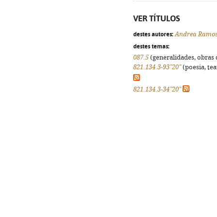
VER TÍTULOS
destes autores:
Andrea Ramo
destes temas:
087.5
(generalidades, obras d
821.134.3-93"20"
(poesia, tea
821.134.3-34"20"