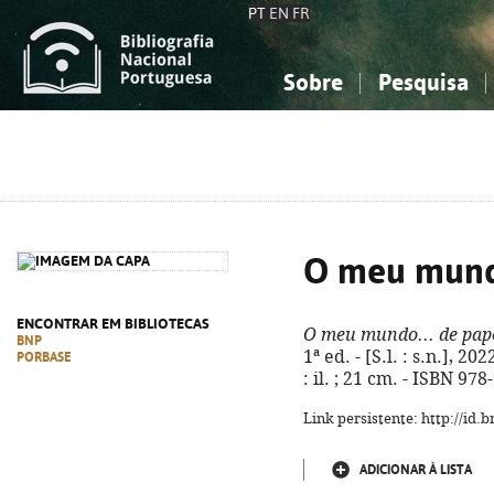
PT
EN
FR
Sobre
Pesquisa
Sobre a Bibliografia Nacional
Simples
Conhecimento, Informação...
Conhecimento, Informação...
Combinada
A
Ciências sociais...
Ciências sociais...
Arte, desporto...
Arte, desporto...
O meu mundo
ENCONTRAR EM BIBLIOTECAS
O meu mundo... de pap
BNP
1ª ed. - [S.l. : s.n.], 2
PORBASE
: il. ; 21 cm. - ISBN 97
Link persistente: http://id
ADICIONAR À LISTA